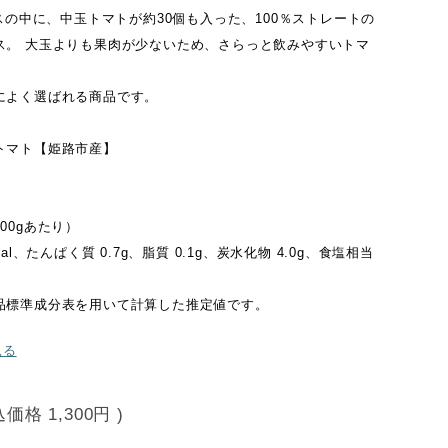
ースの中に、中玉トマトが約30個も入った、100％ストレートの
ス。 大玉よりも果肉が少ないため、さらっと飲みやすいトマ
。
によく選ばれる商品です。
トマト【姫路市産】
00gあたり）
al、たんぱく質 0.7g、脂質 0.1g、炭水化物 4.0g、食塩相当
品標準成分表を用いて計算した推定値です。
見る
込価格
1,300円
)